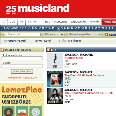
JACKSON, MICHAEL
Felhasználónév
Number Ones
2007
Jelszó
SlidePack
CD
JACKSON, MICHAEL
The Best Of Michael Jackson
elfelejtettem a jelszavam
1992
USA
CD
JACKSON, MICHAEL
The Broadcast Collection 1975-1996
2023
Fatbox
5CD