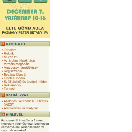
Tartalom
Rólunk
Mi van itt?
Az áruház kialakítása,
termékkategóriák
Árutípusok, árujelölések
Regisztráció
Bevásárlókosár
Fizetési módok
Szállítási idő és átvételi módok
Reklamáció
Fontos!
Általános Szerződési Feltételek
(ÁSZF)
Adatvédelmi szabályzat
Ha szeretnél értesülni a frissen
megjelent vagy újonnan beérkezett
kiadványokról, akkor iratkozz fel
napi hírlevelünkre!