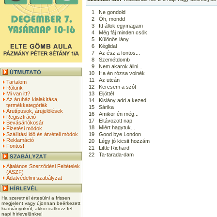
1
Ne gondold
2
Óh, mondd
3
Itt állok egymagam
4
Még fáj minden csók
5
Különös lány
6
Kéglidal
7
Az ész a fontos...
8
Szemétdomb
9
Nem akarok állni...
10
Ha én rózsa volnék
11
Az utcán
Tartalom
12
Keresem a szót
Rólunk
Mi van itt?
13
Eljöttél
Az áruház kialakítása,
14
Kislány add a kezed
termékkategóriák
15
Sárika
Árutípusok, árujelölések
16
Amikor én még...
Regisztráció
17
Eltávozott nap
Bevásárlókosár
18
Miért hagytuk...
Fizetési módok
Szállítási idő és átvételi módok
19
Good bye London
Reklamáció
20
Légy jó kicsit hozzám
Fontos!
21
Little Richard
22
Ta-tarada-dam
Általános Szerződési Feltételek
(ÁSZF)
Adatvédelmi szabályzat
Ha szeretnél értesülni a frissen
megjelent vagy újonnan beérkezett
kiadványokról, akkor iratkozz fel
napi hírlevelünkre!