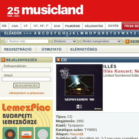
Felhasználónév
ILLÉS
Illés Koncert: N
Jelszó
Limited Numbered Editi
elfelejtettem a jelszavam
Típus:
CD
Megjelenés:
1992
Kiadó:
Tympanon
Katalógus szám:
TYM001
Állapot:
Használt
Szállítási idő:
Kiszállítás kb. 2-3 nap vagy személyes