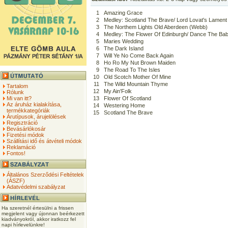
1
Amazing Grace
2
Medley: Scotland The Brave/ Lord Lovat's Lament 
3
The Northem Lights Old Aberdeen (Webb)
4
Medley: The Flower Of Edinburgh/ Dance The Baby
5
Maries Wedding
6
The Dark Island
7
Will Ye No Come Back Again
8
Ho Ro My Nut Brown Maiden
9
The Road To The Isles
10
Old Scotch Mother Of Mine
11
The Wild Mountain Thyme
Tartalom
12
My Ain'Folk
Rólunk
Mi van itt?
13
Flower Of Scotland
Az áruház kialakítása,
14
Westering Home
termékkategóriák
15
Scotland The Brave
Árutípusok, árujelölések
Regisztráció
Bevásárlókosár
Fizetési módok
Szállítási idő és átvételi módok
Reklamáció
Fontos!
Általános Szerződési Feltételek
(ÁSZF)
Adatvédelmi szabályzat
Ha szeretnél értesülni a frissen
megjelent vagy újonnan beérkezett
kiadványokról, akkor iratkozz fel
napi hírlevelünkre!