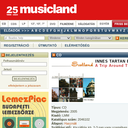
Felhasználónév
INNES TARTAN
A Trip Around T
Jelszó
elfelejtettem a jelszavam
Típus:
CD
Megjelenés:
2005
Kiadó:
LMM
Katalógus szám:
2046102
Állapot:
Használt
Szállítási idő:
Kiszállítás kb. 2-3 nap vagy személyes