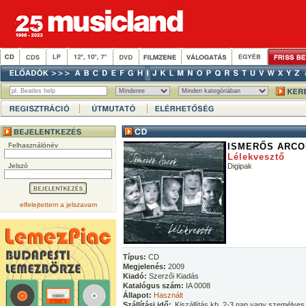
Felhasználónév
ISMERŐS ARCO
Lélekvesztő
Jelszó
Digipak
elfelejtettem a jelszavam
Típus:
CD
Megjelenés:
2009
Kiadó:
Szerzői Kiadás
Katalógus szám:
IA 0008
Állapot:
Használt
Szállítási idő:
Kiszállítás kb. 2-3 nap vagy személyes