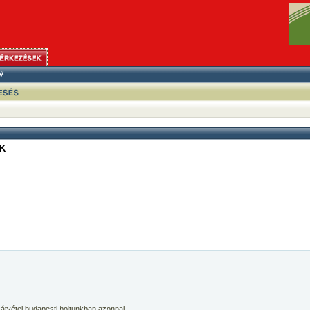
K
 átvétel budapesti boltunkban azonnal