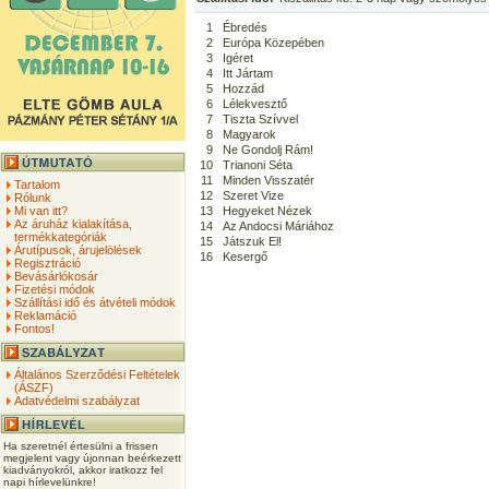
1
Ébredés
2
Európa Közepében
3
Igéret
4
Itt Jártam
5
Hozzád
6
Lélekvesztő
7
Tiszta Szívvel
8
Magyarok
9
Ne Gondolj Rám!
10
Trianoni Séta
11
Minden Visszatér
Tartalom
12
Szeret Vize
Rólunk
Mi van itt?
13
Hegyeket Nézek
Az áruház kialakítása,
14
Az Andocsi Máriához
termékkategóriák
15
Játszuk El!
Árutípusok, árujelölések
16
Kesergő
Regisztráció
Bevásárlókosár
Fizetési módok
Szállítási idő és átvételi módok
Reklamáció
Fontos!
Általános Szerződési Feltételek
(ÁSZF)
Adatvédelmi szabályzat
Ha szeretnél értesülni a frissen
megjelent vagy újonnan beérkezett
kiadványokról, akkor iratkozz fel
napi hírlevelünkre!