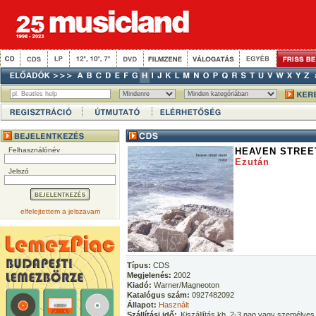
Felhasználónév
HEAVEN STREE
Ezután
Jelszó
elfelejtettem a jelszavam
Típus:
CDS
Megjelenés:
2002
Kiadó:
Warner/Magneoton
Katalógus szám:
0927482092
Állapot:
Használt
Szállítási idő:
Kiszállítás kb. 2-3 nap vagy személyes