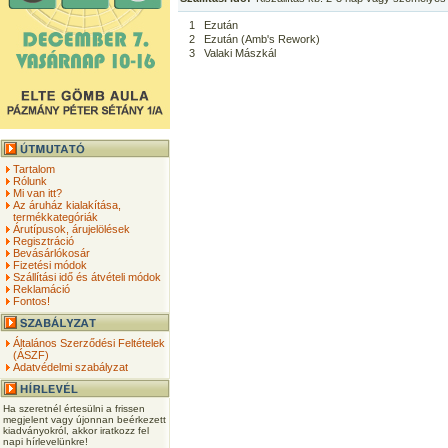
1
Ezután
2
Ezután (Amb's Rework)
3
Valaki Mászkál
Tartalom
Rólunk
Mi van itt?
Az áruház kialakítása,
termékkategóriák
Árutípusok, árujelölések
Regisztráció
Bevásárlókosár
Fizetési módok
Szállítási idő és átvételi módok
Reklamáció
Fontos!
Általános Szerződési Feltételek
(ÁSZF)
Adatvédelmi szabályzat
Ha szeretnél értesülni a frissen
megjelent vagy újonnan beérkezett
kiadványokról, akkor iratkozz fel
napi hírlevelünkre!