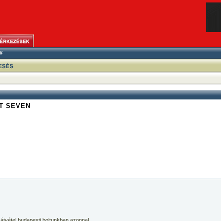
T SEVEN
 átvétel budapesti boltunkban azonnal