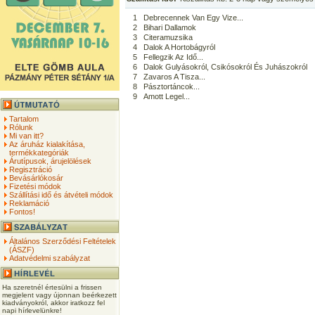
1
Debrecennek Van Egy Vize...
2
Bihari Dallamok
3
Citeramuzsika
4
Dalok A Hortobágyról
5
Fellegzik Az Idő...
6
Dalok Gulyásokról, Csikósokról És Juhászokról
7
Zavaros A Tisza...
8
Pásztortáncok...
9
Amott Legel...
Tartalom
Rólunk
Mi van itt?
Az áruház kialakítása,
termékkategóriák
Árutípusok, árujelölések
Regisztráció
Bevásárlókosár
Fizetési módok
Szállítási idő és átvételi módok
Reklamáció
Fontos!
Általános Szerződési Feltételek
(ÁSZF)
Adatvédelmi szabályzat
Ha szeretnél értesülni a frissen
megjelent vagy újonnan beérkezett
kiadványokról, akkor iratkozz fel
napi hírlevelünkre!