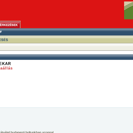
EKAR
aállás
 átvétel budapesti boltunkban azonnal