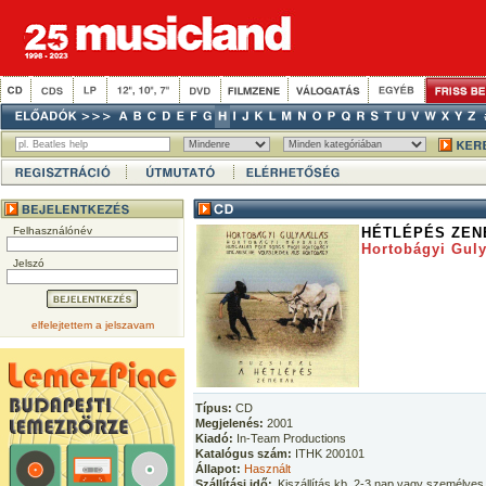
Felhasználónév
HÉTLÉPÉS ZEN
Hortobágyi Guly
Jelszó
elfelejtettem a jelszavam
Típus:
CD
Megjelenés:
2001
Kiadó:
In-Team Productions
Katalógus szám:
ITHK 200101
Állapot:
Használt
Szállítási idő:
Kiszállítás kb. 2-3 nap vagy személyes