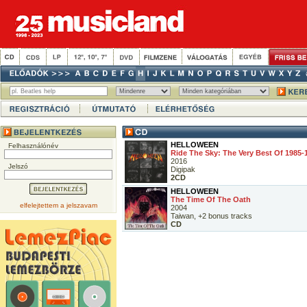
HELLOWEEN
Felhasználónév
Ride The Sky: The Very Best Of 1985-
2016
Jelszó
Digipak
2CD
HELLOWEEN
The Time Of The Oath
elfelejtettem a jelszavam
2004
Taiwan, +2 bonus tracks
CD