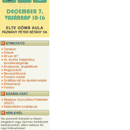
Tartalom
Rólunk
Mi van itt?
Az áruház kialakítása,
termékkategóriák
Árutípusok, árujelölések
Regisztráció
Bevásárlókosár
Fizetési módok
Szállítási idő és átvételi módok
Reklamáció
Fontos!
Általános Szerződési Feltételek
(ÁSZF)
Adatvédelmi szabályzat
Ha szeretnél értesülni a frissen
megjelent vagy újonnan beérkezett
kiadványokról, akkor iratkozz fel
napi hírlevelünkre!