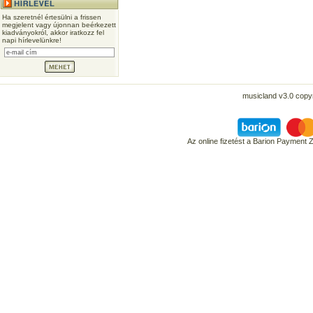
Ha szeretnél értesülni a frissen
megjelent vagy újonnan beérkezett
kiadványokról, akkor iratkozz fel
napi hírlevelünkre!
musicland v3.0 copyr
Az online fizetést a Barion Payment 