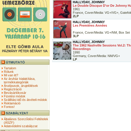
HALLYDAY, JOHNNY
Le Double Discque D'or De Johnny Ha
1961
France, Cover/Media: VG+/VG+, Gatefol
2LP
HALLYDAY, JOHNNY
Les Premiéres Années
France, Cover/Media: VG+/NM, Box Set
3LP
HALLYDAY, JOHNNY
The 1962 Nashville Sessions Vol.2: T
Recordings
1990
Germany, Cover/Media: NM/VG+
LP
Tartalom
Rólunk
Mi van itt?
Az áruház kialakítása,
termékkategóriák
Árutípusok, árujelölések
Regisztráció
Bevásárlókosár
Fizetési módok
Szállítási idő és átvételi módok
Reklamáció
Fontos!
Általános Szerződési Feltételek
(ÁSZF)
Adatvédelmi szabályzat