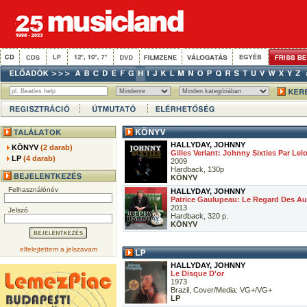
HALLYDAY, JOHNNY
KÖNYV
(2 darab)
Gilles Verlant: Johnny Sixties Par Lelo
LP
(4 darab)
2009
Hardback, 130p
KÖNYV
Felhasználónév
HALLYDAY, JOHNNY
Patrice Gaulupeau: Le Regard Des Au
2013
Jelszó
Hardback, 320 p.
KÖNYV
elfelejtettem a jelszavam
HALLYDAY, JOHNNY
Le Disque D'or
1973
Brazil, Cover/Media: VG+/VG+
LP