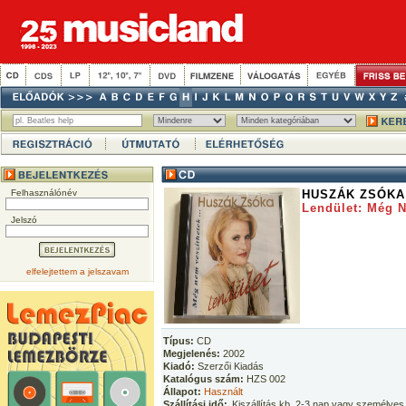
Felhasználónév
HUSZÁK ZSÓKA
Lendület: Még N
Jelszó
elfelejtettem a jelszavam
Típus:
CD
Megjelenés:
2002
Kiadó:
Szerzői Kiadás
Katalógus szám:
HZS 002
Állapot:
Használt
Szállítási idő:
Kiszállítás kb. 2-3 nap vagy személyes