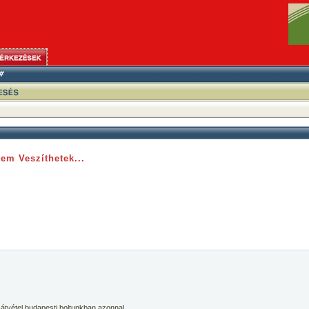
em Veszíthetek...
 átvétel budapesti boltunkban azonnal