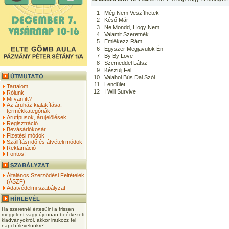
1
Még Nem Veszíthetek
2
Késő Már
3
Ne Mondd, Hogy Nem
4
Valamit Szeretnék
5
Emlékezz Rám
6
Egyszer Megjavulok Én
7
By By Love
8
Szemeddel Látsz
9
Készülj Fel
10
Valahol Bús Dal Szól
11
Lendület
Tartalom
12
I Will Survive
Rólunk
Mi van itt?
Az áruház kialakítása,
termékkategóriák
Árutípusok, árujelölések
Regisztráció
Bevásárlókosár
Fizetési módok
Szállítási idő és átvételi módok
Reklamáció
Fontos!
Általános Szerződési Feltételek
(ÁSZF)
Adatvédelmi szabályzat
Ha szeretnél értesülni a frissen
megjelent vagy újonnan beérkezett
kiadványokról, akkor iratkozz fel
napi hírlevelünkre!