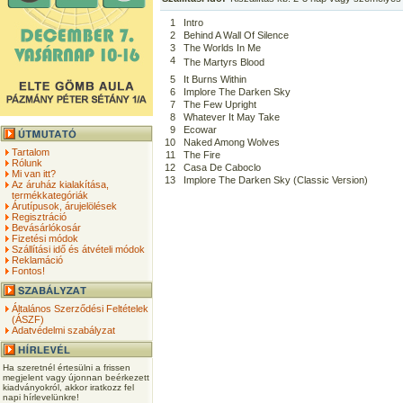
1
Intro
2
Behind A Wall Of Silence
3
The Worlds In Me
4
The Martyrs Blood
5
It Burns Within
6
Implore The Darken Sky
7
The Few Upright
8
Whatever It May Take
9
Ecowar
10
Naked Among Wolves
Tartalom
11
The Fire
Rólunk
12
Casa De Caboclo
Mi van itt?
13
Implore The Darken Sky (Classic Version)
Az áruház kialakítása,
termékkategóriák
Árutípusok, árujelölések
Regisztráció
Bevásárlókosár
Fizetési módok
Szállítási idő és átvételi módok
Reklamáció
Fontos!
Általános Szerződési Feltételek
(ÁSZF)
Adatvédelmi szabályzat
Ha szeretnél értesülni a frissen
megjelent vagy újonnan beérkezett
kiadványokról, akkor iratkozz fel
napi hírlevelünkre!