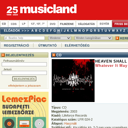
Felhasználónév
HEAVEN SHALL
Whatever It May
Jelszó
elfelejtettem a jelszavam
Típus:
CD
Megjelenés:
2003
Kiadó:
Lifeforce Records
Katalógus szám:
LFR 024-2
Állapot:
Használt
Szállítási idő:
Kiszállítás kb. 2-3 nap vagy személyes