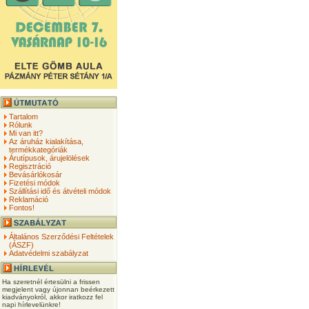
Tartalom
Rólunk
Mi van itt?
Az áruház kialakítása,
termékkategóriák
Árutípusok, árujelölések
Regisztráció
Bevásárlókosár
Fizetési módok
Szállítási idő és átvételi módok
Reklamáció
Fontos!
Általános Szerződési Feltételek
(ÁSZF)
Adatvédelmi szabályzat
Ha szeretnél értesülni a frissen
megjelent vagy újonnan beérkezett
kiadványokról, akkor iratkozz fel
napi hírlevelünkre!