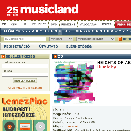
Felhasználónév
HEIGHTS OF A
Humidity
Jelszó
elfelejtettem a jelszavam
Típus:
CD
Megjelenés:
1993
Kiadó:
Porkys Productions
Katalógus szám:
PORK 009
Állapot:
Használt
Szállítási idő:
Kiszállítás kb. 2-3 nap vagy személyes