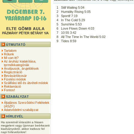
1
Still Waiting 5:04
2
Humidity Rising 5:05
3
Sportif 7:19
4
In The Cold 5:29
5
Sunshine 5:53
6
Love Flows Down 4:03
7
10:55 3:42
8
All The Time In The World 5:02
9
Tides 8:59
Tartalom
Rólunk
Mi van itt?
Az áruház kialakítása,
termékkategóriák
Árutípusok, árujelölések
Regisztráció
Bevásárlókosár
Fizetési módok
Szállítási idő és átvételi módok
Reklamáció
Fontos!
Általános Szerződési Feltételek
(ÁSZF)
Adatvédelmi szabályzat
Ha szeretnél értesülni a frissen
megjelent vagy újonnan beérkezett
kiadványokról, akkor iratkozz fel
napi hírlevelünkre!