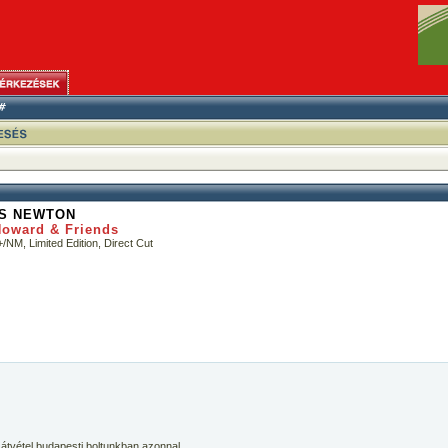
S NEWTON
oward & Friends
NM, Limited Edition, Direct Cut
 átvétel budapesti boltunkban azonnal