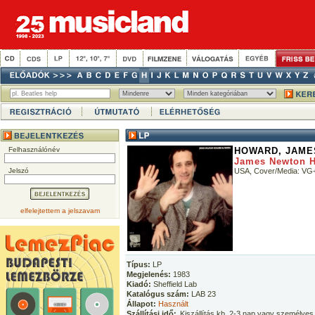
Felhasználónév
HOWARD, JAME
James Newton H
Jelszó
USA, Cover/Media: VG+/
elfelejtettem a jelszavam
Típus:
LP
Megjelenés:
1983
Kiadó:
Sheffield Lab
Katalógus szám:
LAB 23
Állapot:
Használt
Szállítási idő:
Kiszállítás kb. 2-3 nap vagy személyes