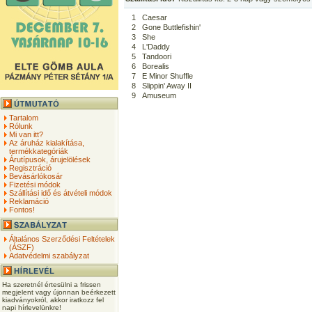
1
Caesar
2
Gone Buttlefishin'
3
She
4
L'Daddy
5
Tandoori
6
Borealis
7
E Minor Shuffle
8
Slippin' Away II
9
Amuseum
Tartalom
Rólunk
Mi van itt?
Az áruház kialakítása,
termékkategóriák
Árutípusok, árujelölések
Regisztráció
Bevásárlókosár
Fizetési módok
Szállítási idő és átvételi módok
Reklamáció
Fontos!
Általános Szerződési Feltételek
(ÁSZF)
Adatvédelmi szabályzat
Ha szeretnél értesülni a frissen
megjelent vagy újonnan beérkezett
kiadványokról, akkor iratkozz fel
napi hírlevelünkre!