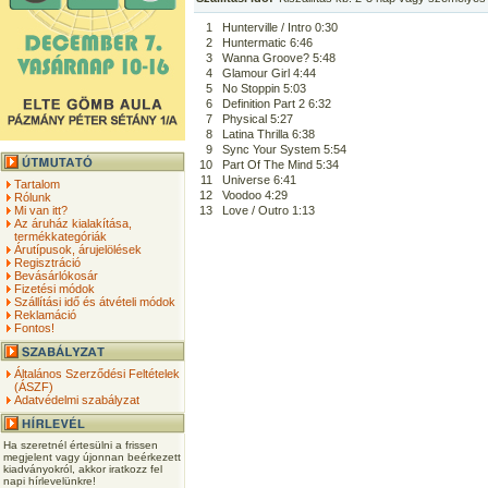
1
Hunterville / Intro 0:30
2
Huntermatic 6:46
3
Wanna Groove? 5:48
4
Glamour Girl 4:44
5
No Stoppin 5:03
6
Definition Part 2 6:32
7
Physical 5:27
8
Latina Thrilla 6:38
9
Sync Your System 5:54
10
Part Of The Mind 5:34
11
Universe 6:41
Tartalom
12
Voodoo 4:29
Rólunk
Mi van itt?
13
Love / Outro 1:13
Az áruház kialakítása,
termékkategóriák
Árutípusok, árujelölések
Regisztráció
Bevásárlókosár
Fizetési módok
Szállítási idő és átvételi módok
Reklamáció
Fontos!
Általános Szerződési Feltételek
(ÁSZF)
Adatvédelmi szabályzat
Ha szeretnél értesülni a frissen
megjelent vagy újonnan beérkezett
kiadványokról, akkor iratkozz fel
napi hírlevelünkre!