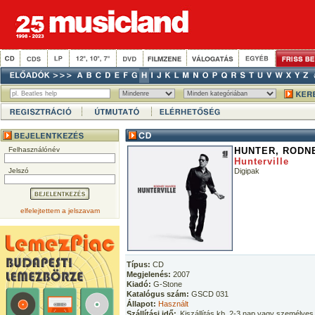
Felhasználónév
HUNTER, RODN
Hunterville
Jelszó
Digipak
elfelejtettem a jelszavam
Típus:
CD
Megjelenés:
2007
Kiadó:
G-Stone
Katalógus szám:
GSCD 031
Állapot:
Használt
Szállítási idő:
Kiszállítás kb. 2-3 nap vagy személyes