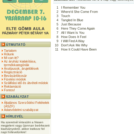
1
I Remember You
2
Where'd She Come From
3
Touch
4
Tangled In Blue
5
Just Because
6
Here They Come Again
7
All I Want Is You
8
How Does It Feel
9
I Will Find A Way
10
Don't Ask Me Why
11
How It Could Have Been
Tartalom
Rólunk
Mi van itt?
Az áruház kialakítása,
termékkategóriák
Árutípusok, árujelölések
Regisztráció
Bevásárlókosár
Fizetési módok
Szállítási idő és átvételi módok
Reklamáció
Fontos!
Általános Szerződési Feltételek
(ÁSZF)
Adatvédelmi szabályzat
Ha szeretnél értesülni a frissen
megjelent vagy újonnan beérkezett
kiadványokról, akkor iratkozz fel
napi hírlevelünkre!