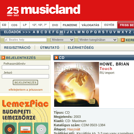
Felhasználónév
HOWE, BRIAN
Touch
Jelszó
RU import
elfelejtettem a jelszavam
Típus:
CD
Megjelenés:
2003
Kiadó:
CD- Maximum
Katalógus szám:
CDM 0503-1384
Állapot:
Használt
Szállítási idő:
Kiszállítás kb. 2-3 nap vagy személyes