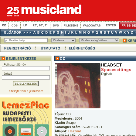
Felhasználónév
HEADSET
Spacesettings
Jelszó
Digipak
elfelejtettem a jelszavam
Típus:
CD
Megjelenés:
2004
Kiadó:
Scape
Katalógus szám:
SCAPE22CD
Állapot:
Használt
Szállítási idő:
Kiszállítás kb. 2-3 nap vagy személyes