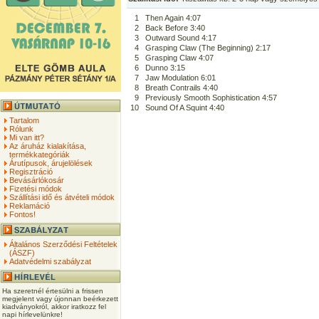
1
Then Again 4:07
2
Back Before 3:40
3
Outward Sound 4:17
4
Grasping Claw (The Beginning) 2:17
5
Grasping Claw 4:07
6
Dunno 3:15
7
Jaw Modulation 6:01
8
Breath Contrails 4:40
9
Previously Smooth Sophistication 4:57
10
Sound Of A Squint 4:40
Tartalom
Rólunk
Mi van itt?
Az áruház kialakítása,
termékkategóriák
Árutípusok, árujelölések
Regisztráció
Bevásárlókosár
Fizetési módok
Szállítási idő és átvételi módok
Reklamáció
Fontos!
Általános Szerződési Feltételek
(ÁSZF)
Adatvédelmi szabályzat
Ha szeretnél értesülni a frissen
megjelent vagy újonnan beérkezett
kiadványokról, akkor iratkozz fel
napi hírlevelünkre!