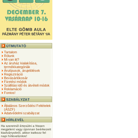
Tartalom
Rólunk
Mi van itt?
Az áruház kialakítása,
termékkategóriák
Árutípusok, árujelölések
Regisztráció
Bevásárlókosár
Fizetési módok
Szállítási idő és átvételi módok
Reklamáció
Fontos!
Általános Szerződési Feltételek
(ÁSZF)
Adatvédelmi szabályzat
Ha szeretnél értesülni a frissen
megjelent vagy újonnan beérkezett
kiadványokról, akkor iratkozz fel
napi hírlevelünkre!