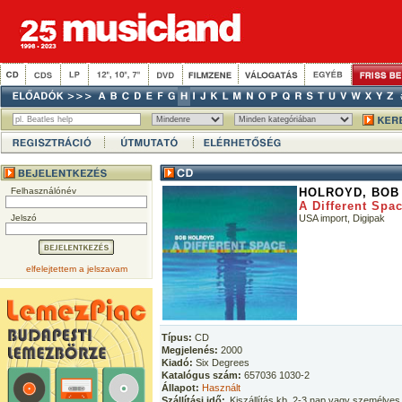
Felhasználónév
HOLROYD, BOB
A Different Spa
Jelszó
USA import, Digipak
elfelejtettem a jelszavam
Típus:
CD
Megjelenés:
2000
Kiadó:
Six Degrees
Katalógus szám:
657036 1030-2
Állapot:
Használt
Szállítási idő:
Kiszállítás kb. 2-3 nap vagy személyes