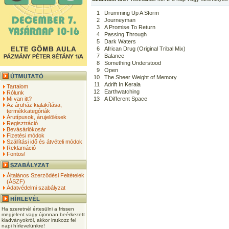
1
Drumming Up A Storm
2
Journeyman
3
A Promise To Return
4
Passing Through
5
Dark Waters
6
African Drug (Original Tribal Mix)
7
Balance
8
Something Understood
9
Open
10
The Sheer Weight of Memory
11
Adrift In Kerala
Tartalom
12
Earthwatching
Rólunk
Mi van itt?
13
A Different Space
Az áruház kialakítása,
termékkategóriák
Árutípusok, árujelölések
Regisztráció
Bevásárlókosár
Fizetési módok
Szállítási idő és átvételi módok
Reklamáció
Fontos!
Általános Szerződési Feltételek
(ÁSZF)
Adatvédelmi szabályzat
Ha szeretnél értesülni a frissen
megjelent vagy újonnan beérkezett
kiadványokról, akkor iratkozz fel
napi hírlevelünkre!