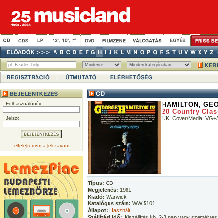
Felhasználónév
HAMILTON, GE
20 Country Clas
Jelszó
UK, Cover/Media: VG+
elfelejtettem a jelszavam
Típus:
CD
Megjelenés:
1981
Kiadó:
Warwick
Katalógus szám:
WW 5101
Állapot:
Használt
Szállítási idő:
Kiszállítás kb. 2-3 nap vagy személyes