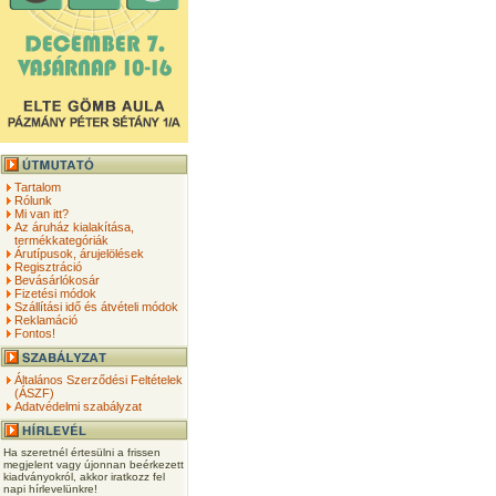
Tartalom
Rólunk
Mi van itt?
Az áruház kialakítása,
termékkategóriák
Árutípusok, árujelölések
Regisztráció
Bevásárlókosár
Fizetési módok
Szállítási idő és átvételi módok
Reklamáció
Fontos!
Általános Szerződési Feltételek
(ÁSZF)
Adatvédelmi szabályzat
Ha szeretnél értesülni a frissen
megjelent vagy újonnan beérkezett
kiadványokról, akkor iratkozz fel
napi hírlevelünkre!