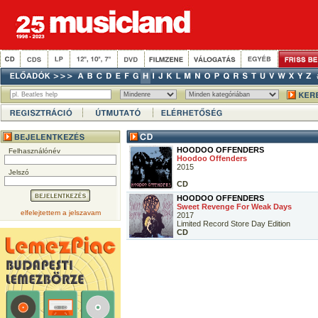
HOODOO OFFENDERS
Felhasználónév
Hoodoo Offenders
2015
Jelszó
CD
HOODOO OFFENDERS
Sweet Revenge For Weak Days
elfelejtettem a jelszavam
2017
Limited Record Store Day Edition
CD