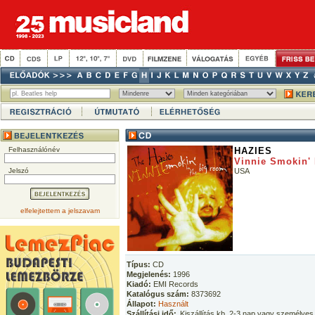
Felhasználónév
HAZIES
Vinnie Smokin'
Jelszó
USA
elfelejtettem a jelszavam
Típus:
CD
Megjelenés:
1996
Kiadó:
EMI Records
Katalógus szám:
8373692
Állapot:
Használt
Szállítási idő:
Kiszállítás kb. 2-3 nap vagy személyes