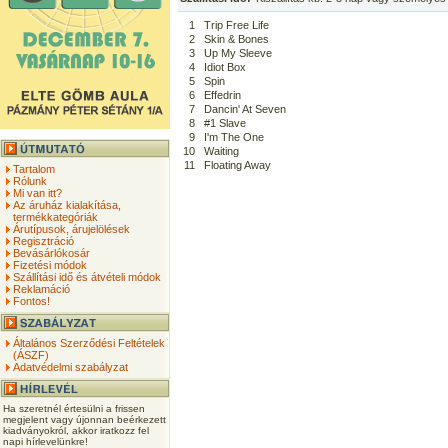
1
Trip Free Life
2
Skin & Bones
3
Up My Sleeve
4
Idiot Box
5
Spin
6
Effedrin
7
Dancin' At Seven
8
#1 Slave
9
I'm The One
10
Waiting
11
Floating Away
Tartalom
Rólunk
Mi van itt?
Az áruház kialakítása,
termékkategóriák
Árutípusok, árujelölések
Regisztráció
Bevásárlókosár
Fizetési módok
Szállítási idő és átvételi módok
Reklamáció
Fontos!
Általános Szerződési Feltételek
(ÁSZF)
Adatvédelmi szabályzat
Ha szeretnél értesülni a frissen
megjelent vagy újonnan beérkezett
kiadványokról, akkor iratkozz fel
napi hírlevelünkre!