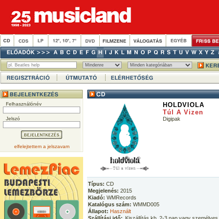
Felhasználónév
HOLDVIOLA
Túl A Vizen
Jelszó
Digipak
elfelejtettem a jelszavam
Típus:
CD
Megjelenés:
2015
Kiadó:
WMRecords
Katalógus szám:
WMMD005
Állapot:
Használt
Szállítási idő:
Kiszállítás kb. 2-3 nap vagy személyes