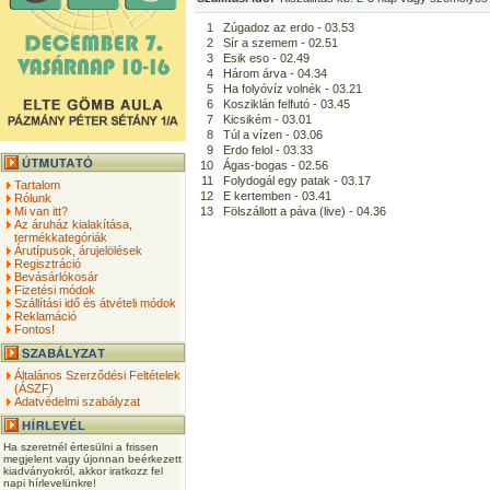
1
Zúgadoz az erdo - 03.53
2
Sír a szemem - 02.51
3
Esik eso - 02.49
4
Három árva - 04.34
5
Ha folyóvíz volnék - 03.21
6
Kosziklán felfutó - 03.45
7
Kicsikém - 03.01
8
Túl a vízen - 03.06
9
Erdo felol - 03.33
10
Ágas-bogas - 02.56
11
Folydogál egy patak - 03.17
Tartalom
12
E kertemben - 03.41
Rólunk
Mi van itt?
13
Fölszállott a páva (live) - 04.36
Az áruház kialakítása,
termékkategóriák
Árutípusok, árujelölések
Regisztráció
Bevásárlókosár
Fizetési módok
Szállítási idő és átvételi módok
Reklamáció
Fontos!
Általános Szerződési Feltételek
(ÁSZF)
Adatvédelmi szabályzat
Ha szeretnél értesülni a frissen
megjelent vagy újonnan beérkezett
kiadványokról, akkor iratkozz fel
napi hírlevelünkre!