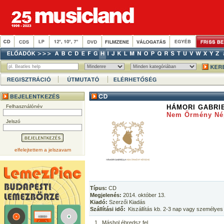
Felhasználónév
HÁMORI GABRI
Nem Örmény Né
Jelszó
elfelejtettem a jelszavam
Típus:
CD
Megjelenés:
2014. október 13.
Kiadó:
Szerzői Kiadás
Szállítási idő:
Kiszállítás kb. 2-3 nap vagy személyes
1
Máshol ébredsz fel