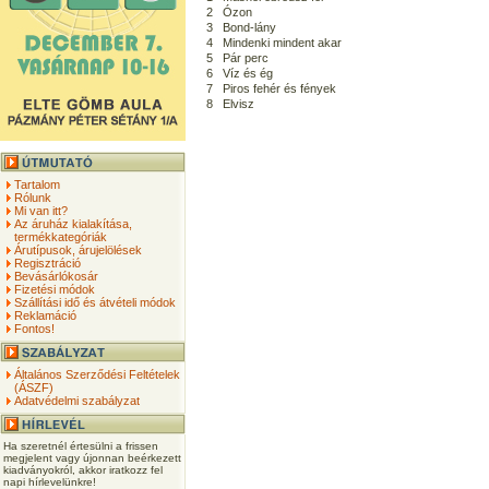
2
Ózon
3
Bond-lány
4
Mindenki mindent akar
5
Pár perc
6
Víz és ég
7
Piros fehér és fények
8
Elvisz
Tartalom
Rólunk
Mi van itt?
Az áruház kialakítása,
termékkategóriák
Árutípusok, árujelölések
Regisztráció
Bevásárlókosár
Fizetési módok
Szállítási idő és átvételi módok
Reklamáció
Fontos!
Általános Szerződési Feltételek
(ÁSZF)
Adatvédelmi szabályzat
Ha szeretnél értesülni a frissen
megjelent vagy újonnan beérkezett
kiadványokról, akkor iratkozz fel
napi hírlevelünkre!