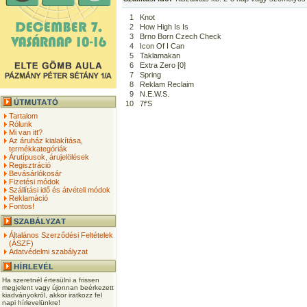
1
Knot
2
How High Is Is
3
Brno Born Czech Check
4
Icon Of I Can
5
Taklamakan
6
Extra Zero [0]
7
Spring
8
Reklam Reclaim
9
N.E.W.S.
10
7f'S
Tartalom
Rólunk
Mi van itt?
Az áruház kialakítása,
termékkategóriák
Árutípusok, árujelölések
Regisztráció
Bevásárlókosár
Fizetési módok
Szállítási idő és átvételi módok
Reklamáció
Fontos!
Általános Szerződési Feltételek
(ÁSZF)
Adatvédelmi szabályzat
Ha szeretnél értesülni a frissen
megjelent vagy újonnan beérkezett
kiadványokról, akkor iratkozz fel
napi hírlevelünkre!