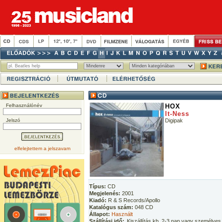
Felhasználónév
HOX
It-Ness
Jelszó
Digipak
elfelejtettem a jelszavam
Típus:
CD
Megjelenés:
2001
Kiadó:
R & S Records/Apollo
Katalógus szám:
048 CD
Állapot:
Használt
Szállítási idő:
Kiszállítás kb. 2-3 nap vagy személyes