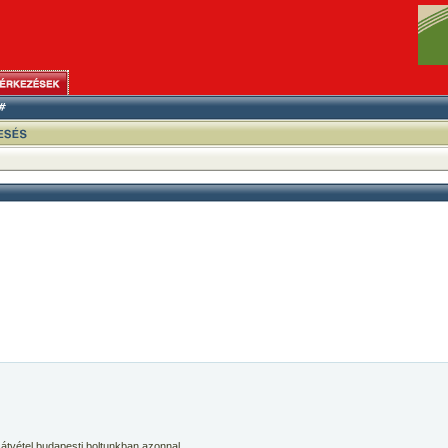
 átvétel budapesti boltunkban azonnal