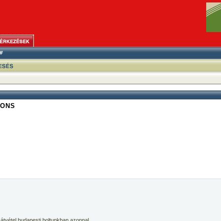
SONS
 átvétel budapesti boltunkban azonnal