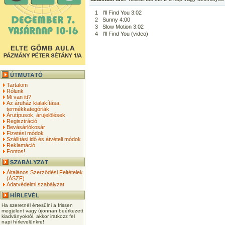
1
I'll Find You 3:02
2
Sunny 4:00
3
Slow Motion 3:02
4
I'll Find You (video)
Tartalom
Rólunk
Mi van itt?
Az áruház kialakítása,
termékkategóriák
Árutípusok, árujelölések
Regisztráció
Bevásárlókosár
Fizetési módok
Szállítási idő és átvételi módok
Reklamáció
Fontos!
Általános Szerződési Feltételek
(ÁSZF)
Adatvédelmi szabályzat
Ha szeretnél értesülni a frissen
megjelent vagy újonnan beérkezett
kiadványokról, akkor iratkozz fel
napi hírlevelünkre!