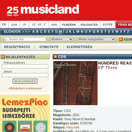
Felhasználónév
HUNDRED REA
EP Three
Jelszó
elfelejtettem a jelszavam
Típus:
CDS
Megjelenés:
2001
Kiadó:
Sony Music/Columbia
Katalógus szám:
6720782
Állapot:
Használt
Szállítási idő:
Kiszállítás kb. 2-3 nap vagy személyes