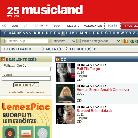
HORGAS ESZTER
Felhasználónév
Full Tilt Tango
2010
Jelszó
Digipak
CD
HORGAS ESZTER
Horgas Eszter Arcai I: Crossover
elfelejtettem a jelszavam
2001
CD
HORGAS ESZTER
Szeretni Bolondulásig
2011
Digipak
CD