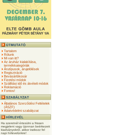
Tartalom
Rólunk
Mi van itt?
Az áruház kialakítása,
termékkategóriák
Árutípusok, árujelölések
Regisztráció
Bevásárlókosár
Fizetési módok
Szállítási idő és átvételi módok
Reklamáció
Fontos!
Általános Szerződési Feltételek
(ÁSZF)
Adatvédelmi szabályzat
Ha szeretnél értesülni a frissen
megjelent vagy újonnan beérkezett
kiadványokról, akkor iratkozz fel
napi hírlevelünkre!