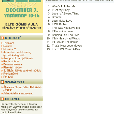
1
What's In It For Me
2
I Got My Baby
3
Love Is A Sweet Thing
4
Breathe
5
Let's Make Love
6
It Will Be Me
7
The Way You Love Me
8
If I'm Not In Love
9
Bringing Out The Elvis
10
If My Heart Had Wings
11
If I Should Fall Behind
Tartalom
12
That's How Love Moves
Rólunk
Mi van itt?
13
There Will Come A Day
Az áruház kialakítása,
termékkategóriák
Árutípusok, árujelölések
Regisztráció
Bevásárlókosár
Fizetési módok
Szállítási idő és átvételi módok
Reklamáció
Fontos!
Általános Szerződési Feltételek
(ÁSZF)
Adatvédelmi szabályzat
Ha szeretnél értesülni a frissen
megjelent vagy újonnan beérkezett
kiadványokról, akkor iratkozz fel
napi hírlevelünkre!