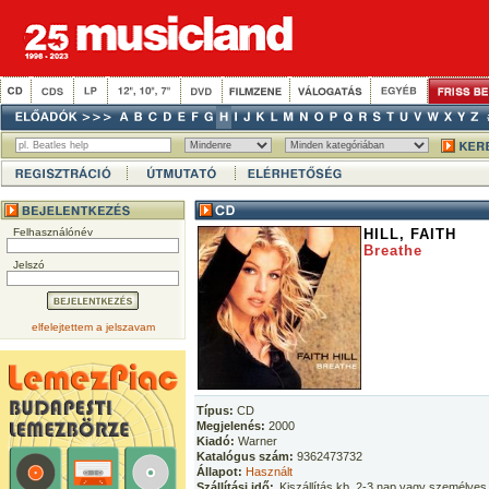
Felhasználónév
HILL, FAITH
Breathe
Jelszó
elfelejtettem a jelszavam
Típus:
CD
Megjelenés:
2000
Kiadó:
Warner
Katalógus szám:
9362473732
Állapot:
Használt
Szállítási idő:
Kiszállítás kb. 2-3 nap vagy személyes