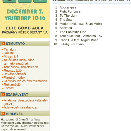
1
Apocalypse
2
Fight For Love
3
To The Light
4
The Sea
5
Modern Kids feat. Brian Molko
6
Addicted
7
The Fantastic One
8
Touch Me feat. Samantha Fox
9
Cada Día feat. Miguel Bosé
10
Lullaby For Evan
Tartalom
Rólunk
Mi van itt?
Az áruház kialakítása,
termékkategóriák
Árutípusok, árujelölések
Regisztráció
Bevásárlókosár
Fizetési módok
Szállítási idő és átvételi módok
Reklamáció
Fontos!
Általános Szerződési Feltételek
(ÁSZF)
Adatvédelmi szabályzat
Ha szeretnél értesülni a frissen
megjelent vagy újonnan beérkezett
kiadványokról, akkor iratkozz fel
napi hírlevelünkre!