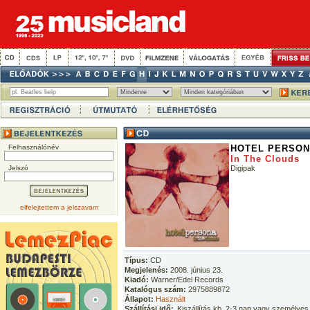
Felhasználónév
HOTEL PERSO
In The Clouds
Jelszó
Digipak
elfelejtettem a jelszavam
Típus:
CD
Megjelenés:
2008. június 23.
Kiadó:
Warner/Edel Records
Katalógus szám:
2975889872
Állapot:
Használt
Szállítási idő:
Kiszállítás kb. 2-3 nap vagy személyes