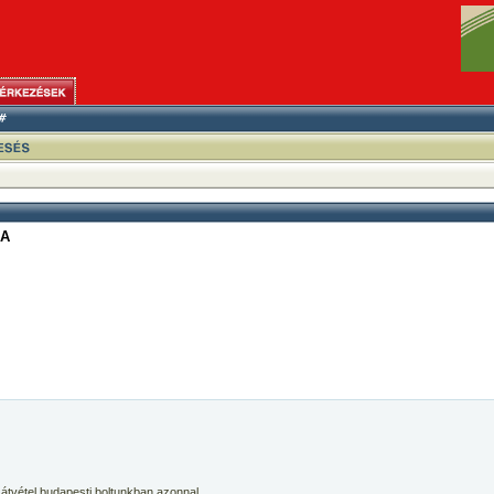
NA
 átvétel budapesti boltunkban azonnal