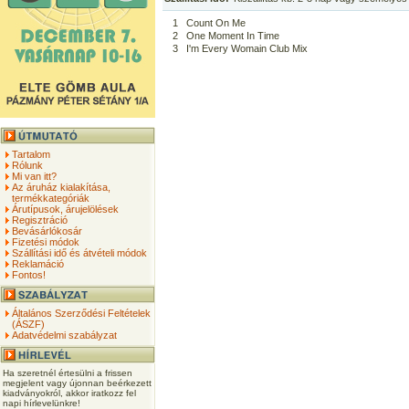
1
Count On Me
2
One Moment In Time
3
I'm Every Womain Club Mix
Tartalom
Rólunk
Mi van itt?
Az áruház kialakítása,
termékkategóriák
Árutípusok, árujelölések
Regisztráció
Bevásárlókosár
Fizetési módok
Szállítási idő és átvételi módok
Reklamáció
Fontos!
Általános Szerződési Feltételek
(ÁSZF)
Adatvédelmi szabályzat
Ha szeretnél értesülni a frissen
megjelent vagy újonnan beérkezett
kiadványokról, akkor iratkozz fel
napi hírlevelünkre!