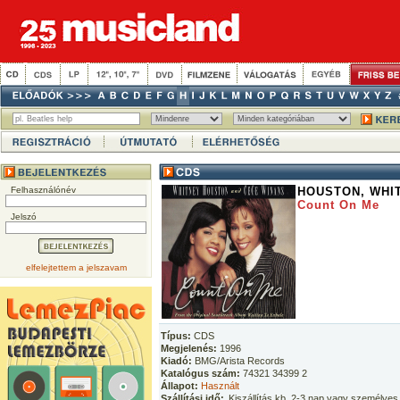
Felhasználónév
HOUSTON, WHI
Count On Me
Jelszó
elfelejtettem a jelszavam
Típus:
CDS
Megjelenés:
1996
Kiadó:
BMG/Arista Records
Katalógus szám:
74321 34399 2
Állapot:
Használt
Szállítási idő:
Kiszállítás kb. 2-3 nap vagy személyes