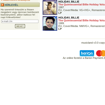
HOLIDAY, BILLIE
The Quintessential Billie Holiday Vol
1987
Ha szeretnél értesülni a frissen
EU, Cover/Media: VG+/VG+, Remastere
megjelent vagy újonnan beérkezett
LP
kiadványokról, akkor iratkozz fel
napi hírlevelünkre!
HOLIDAY, BILLIE
The Quintessential Billie Holiday Vol
1989
EU, Cover/Media: NM/VG+, Remastered
LP
musicland v3.0 copyr
Az online fizetést a Barion Payment 