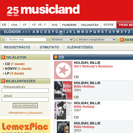
HOLIDAY, BILLIE
CD
(7 darab)
Ain't Nobody's Business
KÖNYV
(1 darab)
LP
(3 darab)
CD
HOLIDAY, BILLIE
Billie Holiday
Felhasználónév
2001
Jelszó
CD
HOLIDAY, BILLIE
Billie Holiday
2007
elfelejtettem a jelszavam
CD
HOLIDAY, BILLIE
Billie Holiday
2003