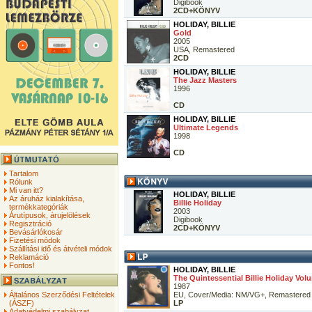
Digibook
2CD+KÖNYV
HOLIDAY, BILLIE
Gold
2005
USA, Remastered
2CD
HOLIDAY, BILLIE
The Jazz Masters
1996
CD
HOLIDAY, BILLIE
Ultimate Legends
1998
CD
Tartalom
Rólunk
Mi van itt?
HOLIDAY, BILLIE
Az áruház kialakítása,
Billie Holiday
termékkategóriák
2003
Árutípusok, árujelölések
Digibook
Regisztráció
2CD+KÖNYV
Bevásárlókosár
Fizetési módok
Szállítási idő és átvételi módok
Reklamáció
Fontos!
HOLIDAY, BILLIE
The Quintessential Billie Holiday Vol
1987
Általános Szerződési Feltételek
EU, Cover/Media: NM/VG+, Remastered
(ÁSZF)
LP
Adatvédelmi szabályzat