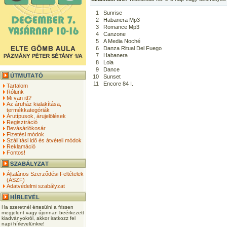
1
Sunrise
2
Habanera Mp3
3
Romance Mp3
4
Canzone
5
A Media Noché
6
Danza Ritual Del Fuego
7
Habanera
8
Lola
9
Dance
10
Sunset
11
Encore 84 I.
Tartalom
Rólunk
Mi van itt?
Az áruház kialakítása,
termékkategóriák
Árutípusok, árujelölések
Regisztráció
Bevásárlókosár
Fizetési módok
Szállítási idő és átvételi módok
Reklamáció
Fontos!
Általános Szerződési Feltételek
(ÁSZF)
Adatvédelmi szabályzat
Ha szeretnél értesülni a frissen
megjelent vagy újonnan beérkezett
kiadványokról, akkor iratkozz fel
napi hírlevelünkre!