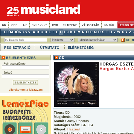
Felhasználónév
HORGAS ESZTE
Horgas Eszter Ar
Jelszó
elfelejtettem a jelszavam
Típus:
CD
Megjelenés:
2002
Kiadó:
Gramy Records
Katalógus szám:
GR-034
Állapot:
Használt
Szállítási idő:
Kiszállítás kb. 2-3 nap vagy személyes