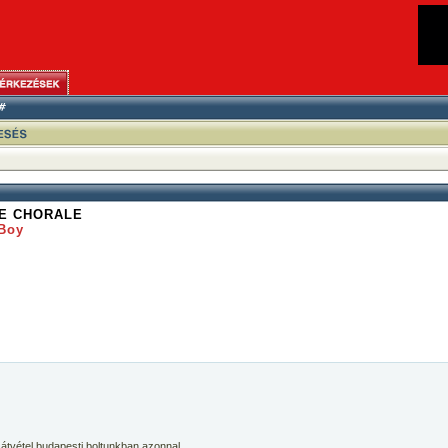
E CHORALE
 Boy
 átvétel budapesti boltunkban azonnal