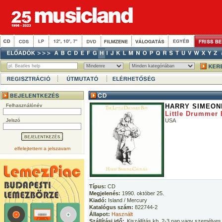
Felhasználónév
HARRY SIMEON
Little Drummer
Jelszó
USA
elfelejtettem a jelszavam
Típus:
CD
Megjelenés:
1990. október 25.
Kiadó:
Island / Mercury
Katalógus szám:
822744-2
Állapot:
Használt
Szállítási idő:
Kiszállítás kb. 2-3 nap vagy személyes