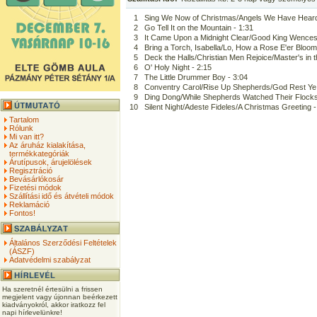
1
Sing We Now of Christmas/Angels We Have Heard 
2
Go Tell It on the Mountain - 1:31
3
It Came Upon a Midnight Clear/Good King Wencesl
4
Bring a Torch, Isabella/Lo, How a Rose E'er Bloom
5
Deck the Halls/Christian Men Rejoice/Master's in 
6
O' Holy Night - 2:15
7
The Little Drummer Boy - 3:04
8
Conventry Carol/Rise Up Shepherds/God Rest Ye M
9
Ding Dong/While Shepherds Watched Their Flocks 
10
Silent Night/Adeste Fideles/A Christmas Greeting -
Tartalom
Rólunk
Mi van itt?
Az áruház kialakítása,
termékkategóriák
Árutípusok, árujelölések
Regisztráció
Bevásárlókosár
Fizetési módok
Szállítási idő és átvételi módok
Reklamáció
Fontos!
Általános Szerződési Feltételek
(ÁSZF)
Adatvédelmi szabályzat
Ha szeretnél értesülni a frissen
megjelent vagy újonnan beérkezett
kiadványokról, akkor iratkozz fel
napi hírlevelünkre!