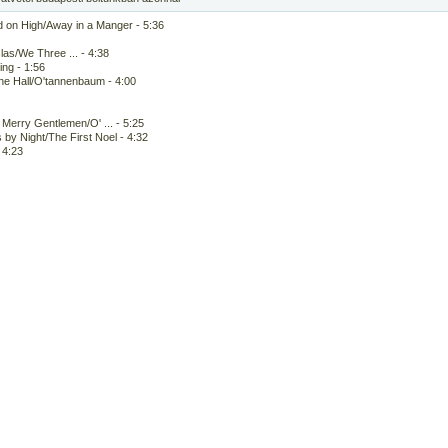
on High/Away in a Manger - 5:36
as/We Three ... - 4:38
ing - 1:56
the Hall/O'tannenbaum - 4:00
erry Gentlemen/O' ... - 5:25
by Night/The First Noel - 4:32
 4:23