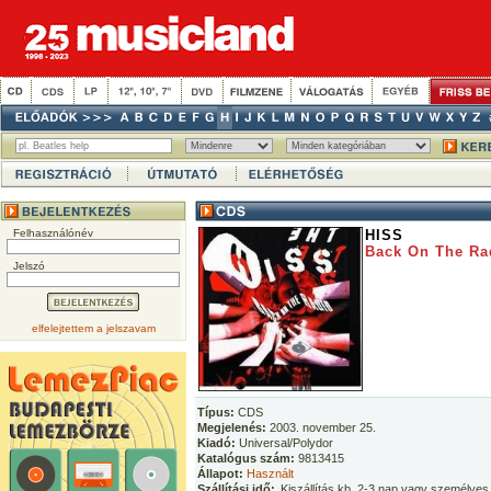
Felhasználónév
HISS
Back On The Ra
Jelszó
elfelejtettem a jelszavam
Típus:
CDS
Megjelenés:
2003. november 25.
Kiadó:
Universal/Polydor
Katalógus szám:
9813415
Állapot:
Használt
Szállítási idő:
Kiszállítás kb. 2-3 nap vagy személyes