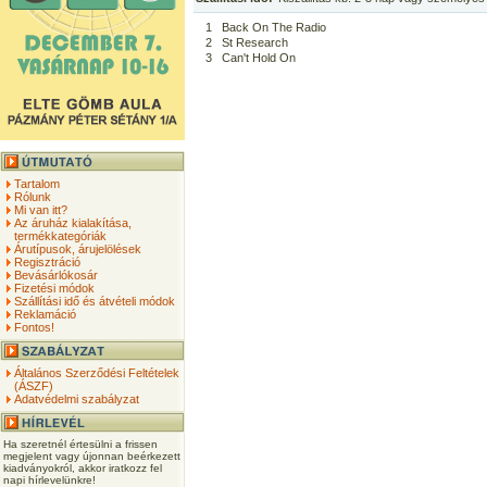
1
Back On The Radio
2
St Research
3
Can't Hold On
Tartalom
Rólunk
Mi van itt?
Az áruház kialakítása,
termékkategóriák
Árutípusok, árujelölések
Regisztráció
Bevásárlókosár
Fizetési módok
Szállítási idő és átvételi módok
Reklamáció
Fontos!
Általános Szerződési Feltételek
(ÁSZF)
Adatvédelmi szabályzat
Ha szeretnél értesülni a frissen
megjelent vagy újonnan beérkezett
kiadványokról, akkor iratkozz fel
napi hírlevelünkre!