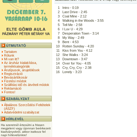
1
Intro - 0:19
2
Last Drive - 2:45
3
Coal Mine - 2:12
4
Walking in the Woods - 3:55
5
Tell Me - 2:58
6
I Luv U - 4:29
7
Desperation Town - 3:14
8
My Way - 2:49
9
Bent - 4:53
10
Rotten Sunday - 4:20
11
Kiss from You - 4:12
Tartalom
12
She Walks - 3:24
Rólunk
Mi van itt?
13
Downtown - 3:47
Az áruház kialakítása,
14
Over for You - 4:05
termékkategóriák
15
Cry, Cry, Cry - 2:38
Árutípusok, árujelölések
16
Lonely - 3:23
Regisztráció
Bevásárlókosár
Fizetési módok
Szállítási idő és átvételi módok
Reklamáció
Fontos!
Általános Szerződési Feltételek
(ÁSZF)
Adatvédelmi szabályzat
Ha szeretnél értesülni a frissen
megjelent vagy újonnan beérkezett
kiadványokról, akkor iratkozz fel
napi hírlevelünkre!