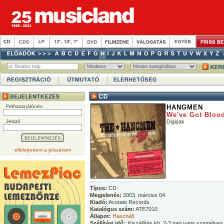
Felhasználónév
HANGMEN
We've Got Bloo
Jelszó
Digipak
elfelejtettem a jelszavam
Típus:
CD
Megjelenés:
2003. március 04.
Kiadó:
Acetate Records
Katalógus szám:
ATE7010
Állapot:
Használt
Szállítási idő:
Kiszállítás kb. 2-3 nap vagy személyes