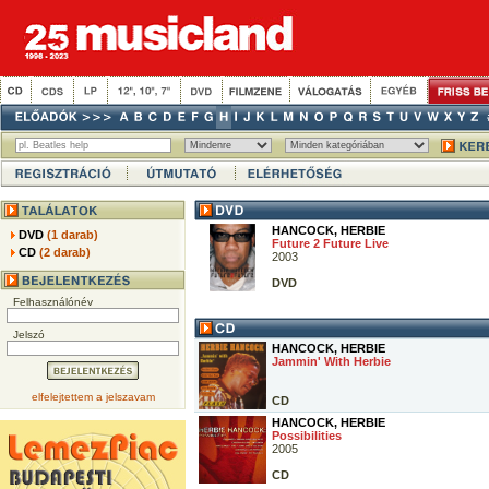
HANCOCK, HERBIE
DVD
(1 darab)
Future 2 Future Live
CD
(2 darab)
2003
DVD
Felhasználónév
Jelszó
HANCOCK, HERBIE
Jammin' With Herbie
elfelejtettem a jelszavam
CD
HANCOCK, HERBIE
Possibilities
2005
CD