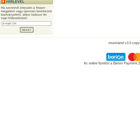
Ha szeretnél értesülni a frissen
megjelent vagy újonnan beérkezett
kiadványokról, akkor iratkozz fel
napi hírlevelünkre!
musicland v3.0 copyr
Az online fizetést a Barion Payment 