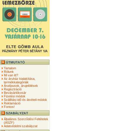
Tartalom
Rólunk
Mi van itt?
Az áruház kialakítása,
termékkategóriák
Árutípusok, árujelölések
Regisztráció
Bevásárlókosár
Fizetési módok
Szállítási idő és átvételi módok
Reklamáció
Fontos!
Általános Szerződési Feltételek
(ÁSZF)
Adatvédelmi szabályzat