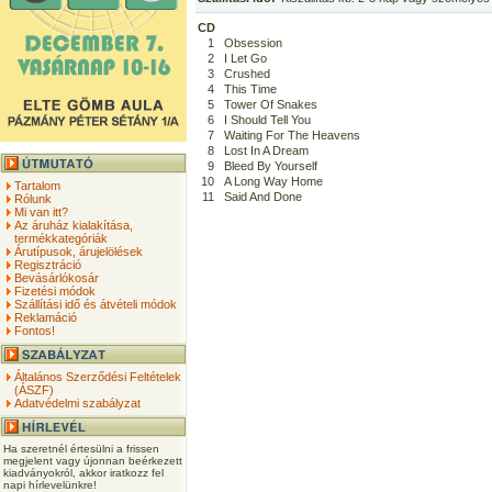
CD
1
Obsession
2
I Let Go
3
Crushed
4
This Time
5
Tower Of Snakes
6
I Should Tell You
7
Waiting For The Heavens
8
Lost In A Dream
9
Bleed By Yourself
10
A Long Way Home
Tartalom
11
Said And Done
Rólunk
Mi van itt?
Az áruház kialakítása,
termékkategóriák
Árutípusok, árujelölések
Regisztráció
Bevásárlókosár
Fizetési módok
Szállítási idő és átvételi módok
Reklamáció
Fontos!
Általános Szerződési Feltételek
(ÁSZF)
Adatvédelmi szabályzat
Ha szeretnél értesülni a frissen
megjelent vagy újonnan beérkezett
kiadványokról, akkor iratkozz fel
napi hírlevelünkre!