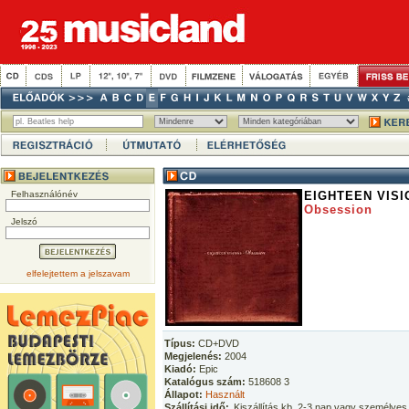
Felhasználónév
EIGHTEEN VISI
Obsession
Jelszó
elfelejtettem a jelszavam
Típus:
CD+DVD
Megjelenés:
2004
Kiadó:
Epic
Katalógus szám:
518608 3
Állapot:
Használt
Szállítási idő:
Kiszállítás kb. 2-3 nap vagy személyes