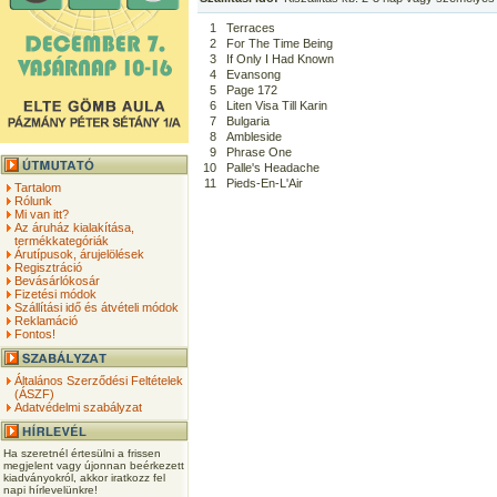
1
Terraces
2
For The Time Being
3
If Only I Had Known
4
Evansong
5
Page 172
6
Liten Visa Till Karin
7
Bulgaria
8
Ambleside
9
Phrase One
10
Palle's Headache
11
Pieds-En-L'Air
Tartalom
Rólunk
Mi van itt?
Az áruház kialakítása,
termékkategóriák
Árutípusok, árujelölések
Regisztráció
Bevásárlókosár
Fizetési módok
Szállítási idő és átvételi módok
Reklamáció
Fontos!
Általános Szerződési Feltételek
(ÁSZF)
Adatvédelmi szabályzat
Ha szeretnél értesülni a frissen
megjelent vagy újonnan beérkezett
kiadványokról, akkor iratkozz fel
napi hírlevelünkre!