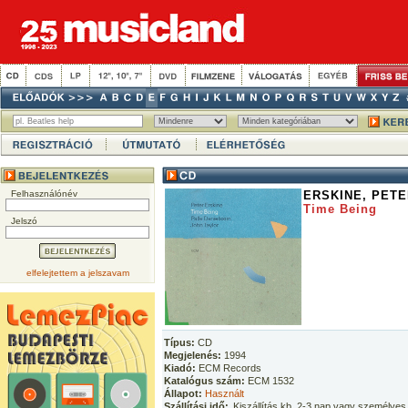
Felhasználónév
ERSKINE, PET
Time Being
Jelszó
elfelejtettem a jelszavam
Típus:
CD
Megjelenés:
1994
Kiadó:
ECM Records
Katalógus szám:
ECM 1532
Állapot:
Használt
Szállítási idő:
Kiszállítás kb. 2-3 nap vagy személyes