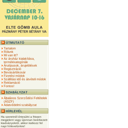
Tartalom
Rólunk
Mi van itt?
Az áruház kialakítása,
termékkategóriák
Árutípusok, árujelölések
Regisztráció
Bevásárlókosár
Fizetési módok
Szállítási idő és átvételi módok
Reklamáció
Fontos!
Általános Szerződési Feltételek
(ÁSZF)
Adatvédelmi szabályzat
Ha szeretnél értesülni a frissen
megjelent vagy újonnan beérkezett
kiadványokról, akkor iratkozz fel
napi hírlevelünkre!