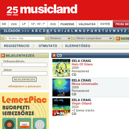
EELA CRAIG
Felhasználónév
Hats Of Glass
2009
Jelszó
Remastered
CD
EELA CRAIG
Missa Universalis
elfelejtettem a jelszavam
2009
Remastered
CD
EELA CRAIG
Virgin Oiland
2024
+2 bonus tracks
CD