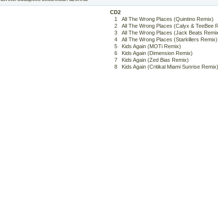
CD2
1
All The Wrong Places (Quintino Remix)
2
All The Wrong Places (Calyx & TeeBee 
3
All The Wrong Places (Jack Beats Remi
4
All The Wrong Places (Starkillers Remix)
5
Kids Again (MOTi Remix)
6
Kids Again (Dimension Remix)
7
Kids Again (Zed Bias Remix)
8
Kids Again (Critikal Miami Sunrise Remix