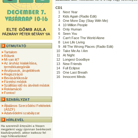
CD1
1
Next Year
2
Kids Again (Radio Edit)
3
One More Day (Stay With Me)
4
10 Million People
5
Only Human
6
Seen You
7
Can't Face The World Alone
8
Live Life Living
9
All The Wrong Places (Radio Edit)
10
Take Me As I Am
Tartalom
11
At Night
Rólunk
Mi van itt?
12
Longest Goodbye
Az áruház kialakítása,
13
New Friends
termékkategóriák
14
Full Eclipse
Árutípusok, árujelölések
15
One Last Breath
Regisztráció
16
Innocent Minds
Bevásárlókosár
Fizetési módok
Szállítási idő és átvételi módok
Reklamáció
Fontos!
Általános Szerződési Feltételek
(ÁSZF)
Adatvédelmi szabályzat
Ha szeretnél értesülni a frissen
megjelent vagy újonnan beérkezett
kiadványokról, akkor iratkozz fel
napi hírlevelünkre!