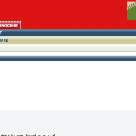
 átvétel budapesti boltunkban azonnal