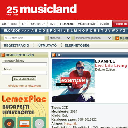
Felhasználónév
EXAMPLE
Live Life Living
Jelszó
Deluxe Edition
elfelejtettem a jelszavam
Típus:
2CD
Megjelenés:
2014
Kiadó:
Epic
Katalógus szám:
88843013922
Állapot:
Használt
Szállítási idő:
Kiszállítás kb. 2-3 nap vagy személyes