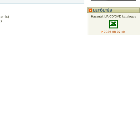
Remix)
Használt LP/CD/DVD katalógus
x)
2026-08-07.xls
)