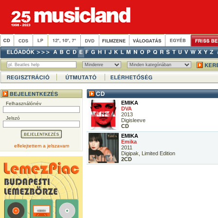
EMIKA
Felhasználónév
DVA
2013
Jelszó
Digisleeve
CD
EMIKA
Emika
elfelejtettem a jelszavam
2011
Digipak, Limited Edition
2CD