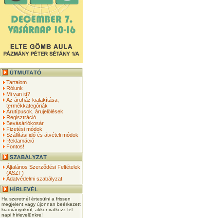
Tartalom
Rólunk
Mi van itt?
Az áruház kialakítása,
termékkategóriák
Árutípusok, árujelölések
Regisztráció
Bevásárlókosár
Fizetési módok
Szállítási idő és átvételi módok
Reklamáció
Fontos!
Általános Szerződési Feltételek
(ÁSZF)
Adatvédelmi szabályzat
Ha szeretnél értesülni a frissen
megjelent vagy újonnan beérkezett
kiadványokról, akkor iratkozz fel
napi hírlevelünkre!