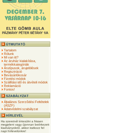
Tartalom
Rólunk
Mi van itt?
Az áruház kialakítása,
termékkategóriák
Árutípusok, árujelölések
Regisztráció
Bevásárlókosár
Fizetési módok
Szállítási idő és átvételi módok
Reklamáció
Fontos!
Általános Szerződési Feltételek
(ÁSZF)
Adatvédelmi szabályzat
Ha szeretnél értesülni a frissen
megjelent vagy újonnan beérkezett
kiadványokról, akkor iratkozz fel
napi hírlevelünkre!