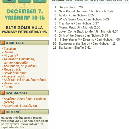
1
Happy Hour 3:20
2
Nine Pound Hammer / Jim Nichols 3:42
3
Avalon / Jim Nichols 2:35
4
Who's Sorry Now / Jim Nichols 3:03
5
Trambone / Jim Nichols 3:37
6
Mom's Rag / Jim Nichols 2:06
7
Lover Come Back to Me / Jim Nichols 4:34
8
Birth of the Blues / Jim Nichols 5:39
9
I'll See You in My Dreams / Jim Nichols 4:00
10
Stomping at the Savoy / Jim Nichols 4:11
11
Sanitarium Shuffle 2:41
Tartalom
Rólunk
Mi van itt?
Az áruház kialakítása,
termékkategóriák
Árutípusok, árujelölések
Regisztráció
Bevásárlókosár
Fizetési módok
Szállítási idő és átvételi módok
Reklamáció
Fontos!
Általános Szerződési Feltételek
(ÁSZF)
Adatvédelmi szabályzat
Ha szeretnél értesülni a frissen
megjelent vagy újonnan beérkezett
kiadványokról, akkor iratkozz fel
napi hírlevelünkre!