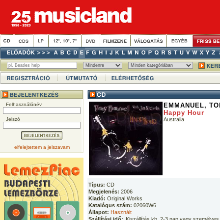
Felhasználónév
EMMANUEL, TO
Happy Hour
Jelszó
Australia
elfelejtettem a jelszavam
Típus:
CD
Megjelenés:
2006
Kiadó:
Original Works
Katalógus szám:
02060W6
Állapot:
Használt
Szállítási idő:
Kiszállítás kb. 2-3 nap vagy személyes