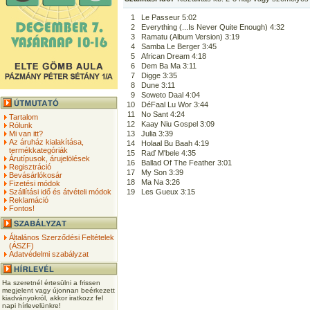
1
Le Passeur 5:02
2
Everything (...Is Never Quite Enough) 4:32
3
Ramatu (Album Version) 3:19
4
Samba Le Berger 3:45
5
African Dream 4:18
6
Dem Ba Ma 3:11
7
Digge 3:35
8
Dune 3:11
9
Soweto Daal 4:04
10
DéFaal Lu Wor 3:44
11
No Sant 4:24
Tartalom
12
Kaay Niu Gospel 3:09
Rólunk
Mi van itt?
13
Julia 3:39
Az áruház kialakítása,
14
Holaal Bu Baah 4:19
termékkategóriák
15
Raď M'bele 4:35
Árutípusok, árujelölések
16
Ballad Of The Feather 3:01
Regisztráció
17
My Son 3:39
Bevásárlókosár
18
Ma Na 3:26
Fizetési módok
Szállítási idő és átvételi módok
19
Les Gueux 3:15
Reklamáció
Fontos!
Általános Szerződési Feltételek
(ÁSZF)
Adatvédelmi szabályzat
Ha szeretnél értesülni a frissen
megjelent vagy újonnan beérkezett
kiadványokról, akkor iratkozz fel
napi hírlevelünkre!