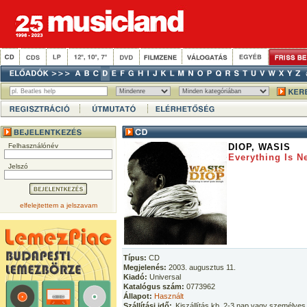
Felhasználónév
DIOP, WASIS
Everything Is N
Jelszó
elfelejtettem a jelszavam
Típus:
CD
Megjelenés:
2003. augusztus 11.
Kiadó:
Universal
Katalógus szám:
0773962
Állapot:
Használt
Szállítási idő:
Kiszállítás kb. 2-3 nap vagy személyes