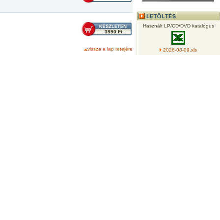
Használt LP/CD/DVD katalógus
3990 Ft
vissza a lap tetejére
2026-08-09.xls