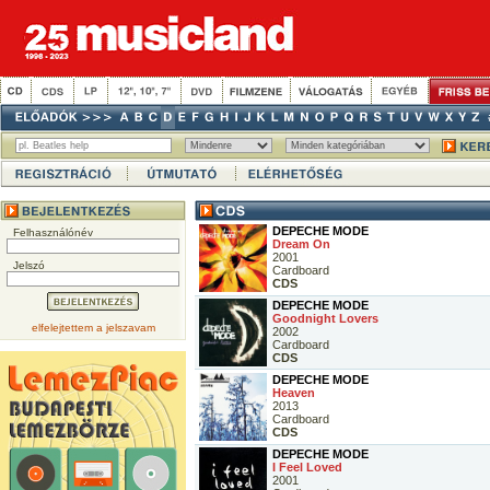
DEPECHE MODE
Felhasználónév
Dream On
2001
Jelszó
Cardboard
CDS
DEPECHE MODE
Goodnight Lovers
elfelejtettem a jelszavam
2002
Cardboard
CDS
DEPECHE MODE
Heaven
2013
Cardboard
CDS
DEPECHE MODE
I Feel Loved
2001