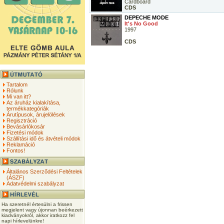
Cardboard
CDS
DEPECHE MODE
It's No Good
1997
CDS
Tartalom
Rólunk
Mi van itt?
Az áruház kialakítása,
termékkategóriák
Árutípusok, árujelölések
Regisztráció
Bevásárlókosár
Fizetési módok
Szállítási idő és átvételi módok
Reklamáció
Fontos!
Általános Szerződési Feltételek
(ÁSZF)
Adatvédelmi szabályzat
Ha szeretnél értesülni a frissen
megjelent vagy újonnan beérkezett
kiadványokról, akkor iratkozz fel
napi hírlevelünkre!