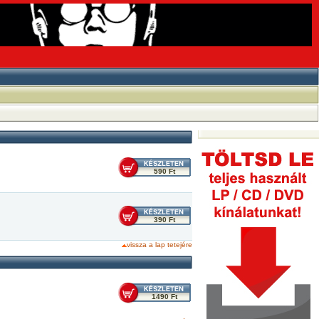
590 Ft
390 Ft
vissza a lap tetejére
1490 Ft