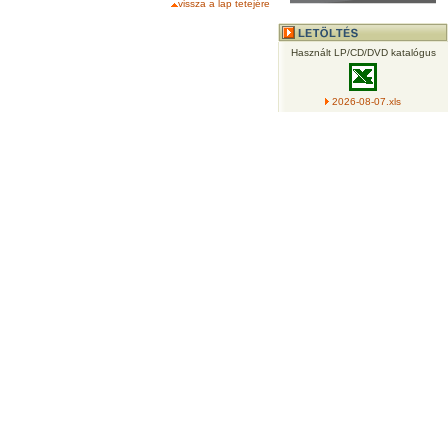
vissza a lap tetejére
Használt LP/CD/DVD katalógus
2026-08-07.xls