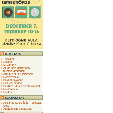
Tartalom
Rólunk
Mi van itt?
Az áruház kialakítása,
termékkategóriák
Árutípusok, árujelölések
Regisztráció
Bevásárlókosár
Fizetési módok
Szállítási idő és átvételi módok
Reklamáció
Fontos!
Általános Szerződési Feltételek
(ÁSZF)
Adatvédelmi szabályzat