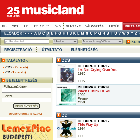
DE BURGH, CHRIS
CDS
(2 darab)
I'm Not Crying Over You
CD
(1 darab)
1995
CDS
Felhasználónév
DE BURGH, CHRIS
When I Think Of You
1999
Jelszó
Promo
CDS
elfelejtettem a jelszavam
DE BURGH, CHRIS
This Way Up
1994
CD