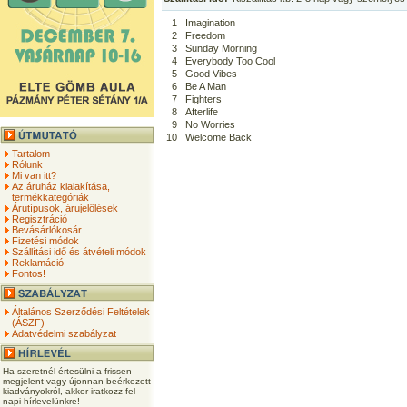
1
Imagination
2
Freedom
3
Sunday Morning
4
Everybody Too Cool
5
Good Vibes
6
Be A Man
7
Fighters
8
Afterlife
9
No Worries
10
Welcome Back
Tartalom
Rólunk
Mi van itt?
Az áruház kialakítása,
termékkategóriák
Árutípusok, árujelölések
Regisztráció
Bevásárlókosár
Fizetési módok
Szállítási idő és átvételi módok
Reklamáció
Fontos!
Általános Szerződési Feltételek
(ÁSZF)
Adatvédelmi szabályzat
Ha szeretnél értesülni a frissen
megjelent vagy újonnan beérkezett
kiadványokról, akkor iratkozz fel
napi hírlevelünkre!