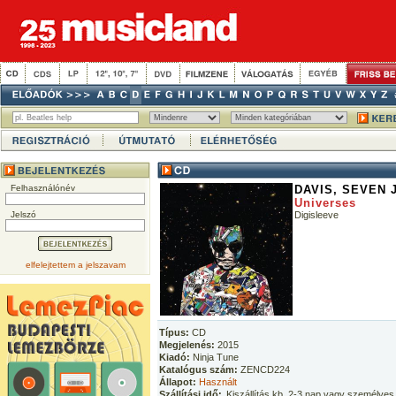
Felhasználónév
DAVIS, SEVEN 
Universes
Jelszó
Digisleeve
elfelejtettem a jelszavam
Típus:
CD
Megjelenés:
2015
Kiadó:
Ninja Tune
Katalógus szám:
ZENCD224
Állapot:
Használt
Szállítási idő:
Kiszállítás kb. 2-3 nap vagy személyes