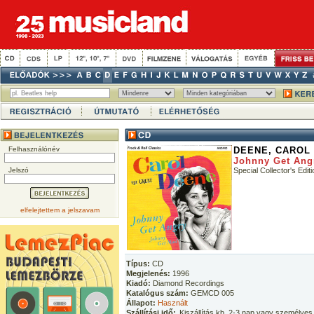
Felhasználónév
DEENE, CAROL
Johnny Get Ang
Jelszó
Special Collector's Editi
elfelejtettem a jelszavam
Típus:
CD
Megjelenés:
1996
Kiadó:
Diamond Recordings
Katalógus szám:
GEMCD 005
Állapot:
Használt
Szállítási idő:
Kiszállítás kb. 2-3 nap vagy személyes