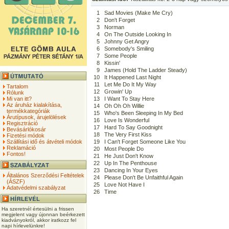
1
Sad Movies (Make Me Cry)
2
Don't Forget
3
Norman
4
On The Outside Looking In
5
Johnny Get Angry
6
Somebody's Smiling
7
Some People
8
Kissin'
9
James (Hold The Ladder Steady)
10
It Happened Last Night
11
Let Me Do It My Way
Tartalom
12
Growin' Up
Rólunk
Mi van itt?
13
I Want To Stay Here
Az áruház kialakítása,
14
Oh Oh Oh Willie
termékkategóriák
15
Who's Been Sleeping In My Bed
Árutípusok, árujelölések
16
Love Is Wonderful
Regisztráció
17
Hard To Say Goodnight
Bevásárlókosár
18
The Very First Kiss
Fizetési módok
Szállítási idő és átvételi módok
19
I Can't Forget Someone Like You
Reklamáció
20
Most People Do
Fontos!
21
He Just Don't Know
22
Up In The Penthouse
23
Dancing In Your Eyes
Általános Szerződési Feltételek
24
Please Don't Be Unfaithful Again
(ÁSZF)
25
Love Not Have I
Adatvédelmi szabályzat
26
Time
Ha szeretnél értesülni a frissen
megjelent vagy újonnan beérkezett
kiadványokról, akkor iratkozz fel
napi hírlevelünkre!