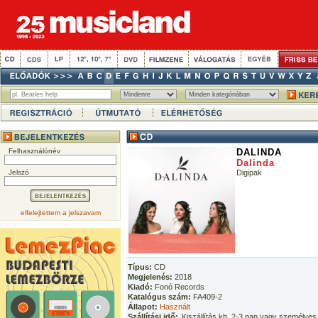
Felhasználónév
DALINDA
Dalinda
Jelszó
Digipak
elfelejtettem a jelszavam
Típus:
CD
Megjelenés:
2018
Kiadó:
Fonó Records
Katalógus szám:
FA409-2
Állapot:
Használt
Szállítási idő:
Kiszállítás kb. 2-3 nap vagy személyes