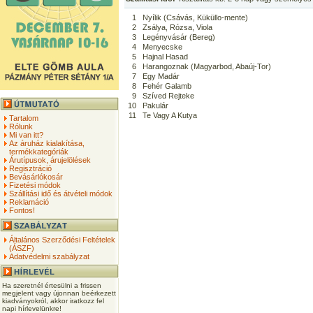
1
Nyílik (Csávás, Küküllo-mente)
2
Zsálya, Rózsa, Viola
3
Legényvásár (Bereg)
4
Menyecske
5
Hajnal Hasad
6
Harangoznak (Magyarbod, Abaúj-Tor)
7
Egy Madár
8
Fehér Galamb
9
Szíved Rejteke
10
Pakulár
11
Te Vagy A Kutya
Tartalom
Rólunk
Mi van itt?
Az áruház kialakítása,
termékkategóriák
Árutípusok, árujelölések
Regisztráció
Bevásárlókosár
Fizetési módok
Szállítási idő és átvételi módok
Reklamáció
Fontos!
Általános Szerződési Feltételek
(ÁSZF)
Adatvédelmi szabályzat
Ha szeretnél értesülni a frissen
megjelent vagy újonnan beérkezett
kiadványokról, akkor iratkozz fel
napi hírlevelünkre!