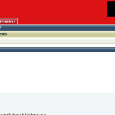
 átvétel budapesti boltunkban azonnal