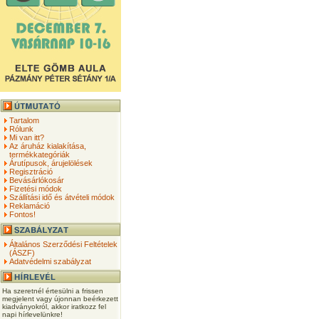
Tartalom
Rólunk
Mi van itt?
Az áruház kialakítása,
termékkategóriák
Árutípusok, árujelölések
Regisztráció
Bevásárlókosár
Fizetési módok
Szállítási idő és átvételi módok
Reklamáció
Fontos!
Általános Szerződési Feltételek
(ÁSZF)
Adatvédelmi szabályzat
Ha szeretnél értesülni a frissen
megjelent vagy újonnan beérkezett
kiadványokról, akkor iratkozz fel
napi hírlevelünkre!