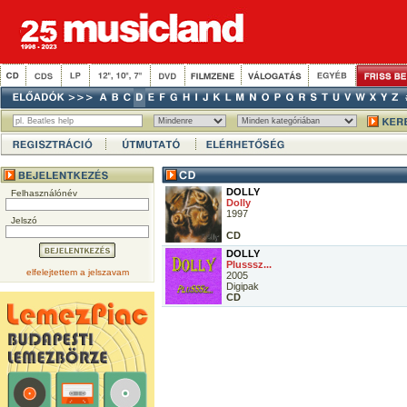
DOLLY
Felhasználónév
Dolly
1997
Jelszó
CD
DOLLY
Plusssz...
elfelejtettem a jelszavam
2005
Digipak
CD